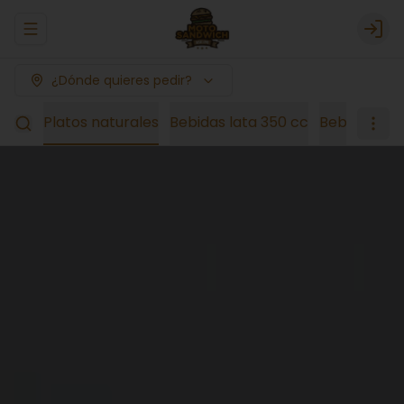
Abrir menu de navegación
Logi
¿Dónde quieres pedir?
esas
Platos naturales
Bebidas lata 350 cc
Bebidas 1,5 l