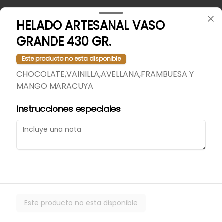
HELADO ARTESANAL VASO
$8.900
GRANDE 430 GR.
Platos naturales
Este producto no esta disponible
CHOCOLATE,VAINILLA,AVELLANA,FRAMBUESA Y
MANGO MARACUYA
Apetitoso
Ave grille, poroto verde, choclo, 
Instrucciones especiales
tomate, palta, espárragos, mayo.
$9.200
Carnivoro
Churrasco, poroto verde, choclo, 
tomate, palta, aceitunas, mayo.
Este producto no esta disponible