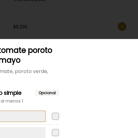
$9.200
Churrasco solo
tomate poroto
Churrasco.
 mayo
omate, poroto verde,
$9.000
 simple
Opcional
 al menos 1
Churrasco tomate
mayo
Churrasco tomate, mayo.
$9.200