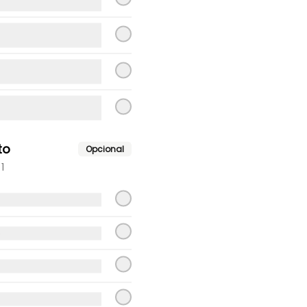
$9.300
Ave pimiento mayo
Ave pimiento mayo.
to
Opcional
$9.200
1
Ave solo
Ave
o
$8.900