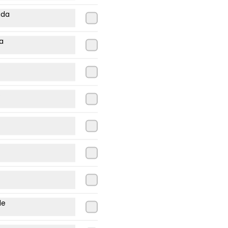
uda
ta
Lomo italiano
Lomito, tomate, palta, mayo.
o
$9.500
Lomo palta
Lomito, palta.
de
$9.200