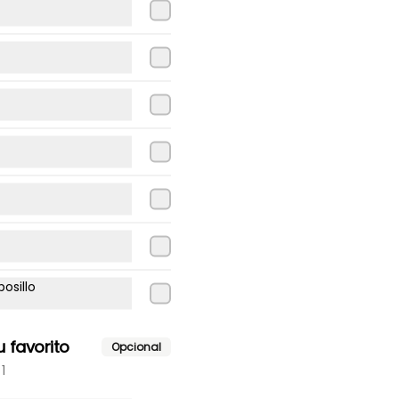
Lomo queso tocino
Lomito, queso, tocino.
$9.300
Lomo tomate
Lomito, tomate.
osillo
$9.200
 favorito
Opcional
Lomo tomate poroto
1
verde mayo