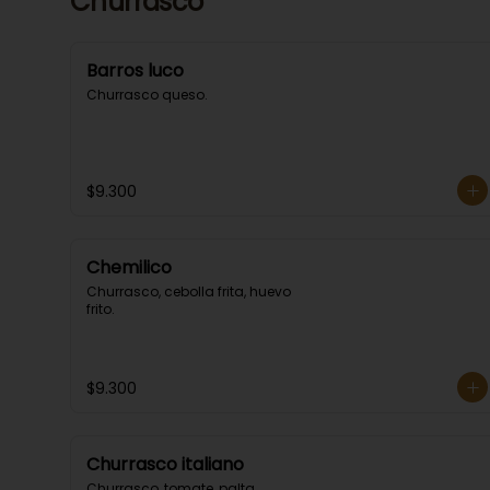
Churrasco
Barros luco
Churrasco queso.
$9.300
Chemilico
Churrasco, cebolla frita, huevo 
frito.
$9.300
Churrasco italiano
Churrasco, tomate, palta, 