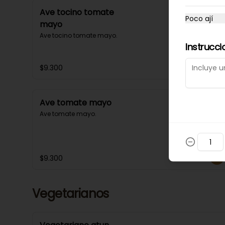
Ave tocino tomate
Poco ají
mayo
Ave tocino tomate mayo.
Instrucci
$9.300
Ave tomate mayo
Ave tomate mayo.
$9.300
Vegetarianos