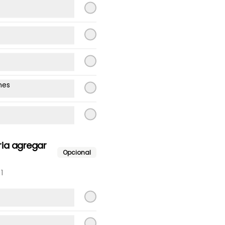
Lomito, tomate, poroto verde, 
mayo.
$9.300
nes
Ave italiano
Ave, tomate, palta, mayo.
ria agregar
Opcional
$9.300
1
Ave palta
Ave palta.