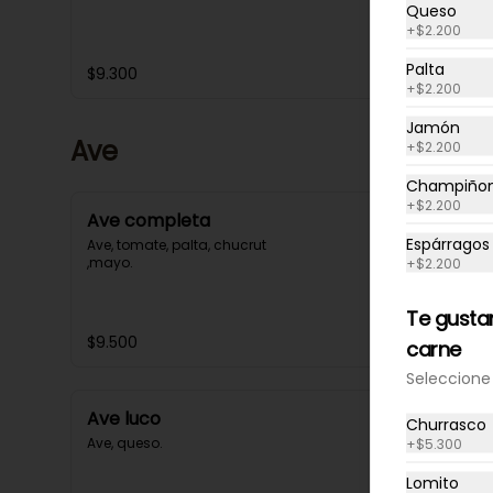
Queso
+
$2.200
Palta
$9.300
+
$2.200
Jamón
Ave
+
$2.200
Champiño
+
$2.200
Ave completa
Espárragos
Ave, tomate, palta, chucrut 
,mayo.
+
$2.200
Te gusta
$9.500
carne
Seleccione 
Ave luco
Churrasco
Ave, queso.
+
$5.300
Lomito