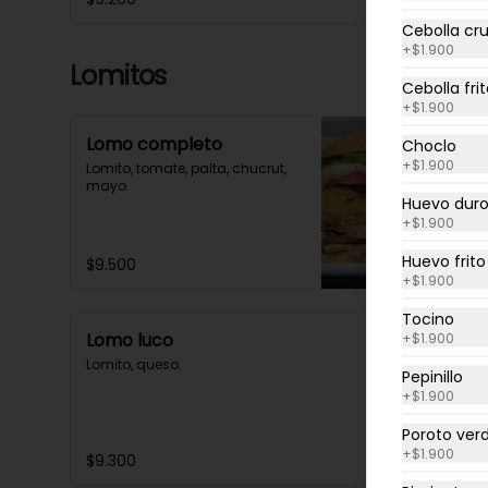
Cebolla cr
+
$1.900
Lomitos
Cebolla fri
+
$1.900
Lomo completo
Choclo
+
$1.900
Lomito, tomate, palta, chucrut, 
mayo.
Huevo dur
+
$1.900
Huevo frito
$9.500
+
$1.900
Tocino
Lomo luco
+
$1.900
Lomito, queso.
Pepinillo
+
$1.900
Poroto ver
+
$1.900
$9.300