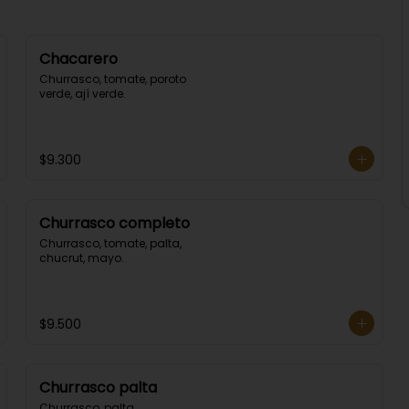
Chacarero
Churrasco, tomate, poroto 
verde, ají verde.
$9.300
Churrasco completo
Churrasco, tomate, palta, 
chucrut, mayo.
$9.500
Churrasco palta
Churrasco, palta.