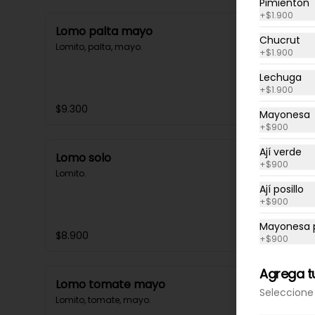
Pimienton
+
$1.900
Lomo palta mayo
Chucrut
Lomito, palta, mayo.
+
$1.900
Lechuga
+
$1.900
$9.300
Mayonesa
+
$900
Ají verde
Lomo solo
+
$900
Lomito.
Ají posillo
+
$900
Mayonesa p
$8.900
+
$900
Agrega tu
Lomo tomate mayo
Seleccione 
Lomito, tomate, mayo.