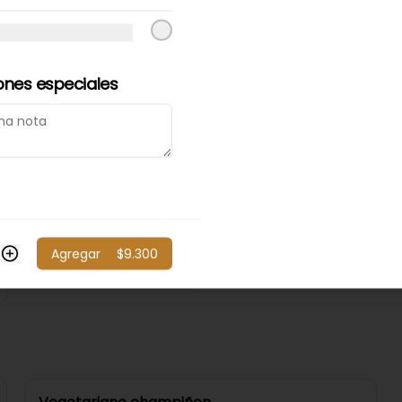
Ave tomate
Ave tomate.
ones especiales
$9.000
Agregar
$9.300