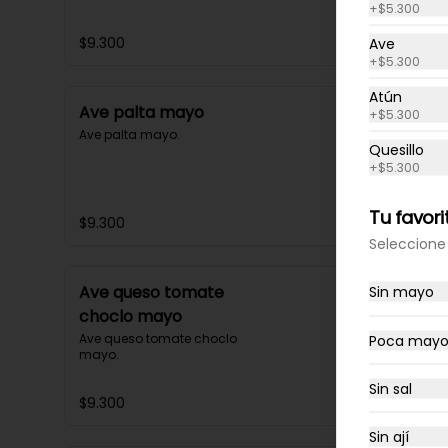
+
$5.300
$9.300
Ave
+
$5.300
Atún
Ave palta mayo
+
$5.300
Ave palta mayo.
Quesillo
+
$5.300
Tu favori
$9.300
Seleccione 
Ave queso tomate
Sin mayo
choclo mayo
Ave queso tomate choclo 
Poca may
mayo.
Sin sal
$9.300
Sin ají