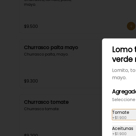
mayo.
$9.500
Churrasco palta mayo
Lomo 
Churrasco palta, mayo.
verde
Lomito, t
mayo.
$9.300
Agregado
Seleccione
Churrasco tomate
Churrasco tomate.
Tomate
+
$1.900
Aceitunas
+
$1.900
$9.200