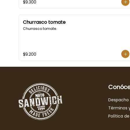
$9.300
Churrasco tomate
Churrasco tomate.
$9.200
Conóce
Despacho
Términos 
Política de