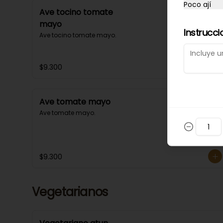
Poco ají
Ave tocino tomate
mayo
Instrucci
Ave tocino tomate mayo.
$9.300
Ave tomate mayo
Ave tomate mayo.
$9.300
Vegetarianos