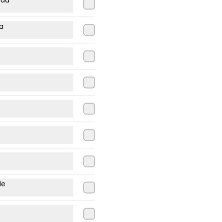
ta
Lomo italiano
Lomito, tomate, palta, mayo.
o
$9.500
Lomo palta
Lomito, palta.
de
$9.200