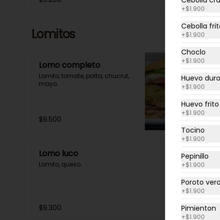
+
$1.900
Cebolla fri
Lomitos
+
$1.900
Choclo
+
$1.900
Lomo completo
Lomito, tomate, palta, chucrut, 
Huevo dur
mayo.
+
$1.900
Huevo frito
+
$1.900
$9.500
Tocino
+
$1.900
Lomo luco
Pepinillo
Lomito, queso.
+
$1.900
Poroto ver
+
$1.900
$9.300
Pimienton
+
$1.900