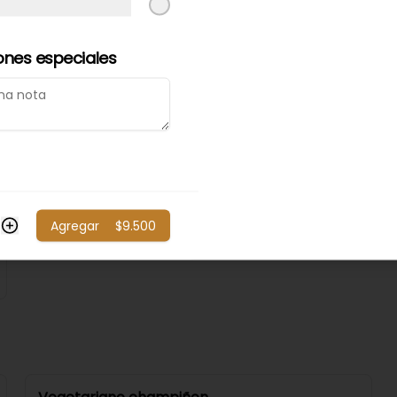
Ave tomate
Ave tomate.
ones especiales
$9.000
Agregar
$9.500