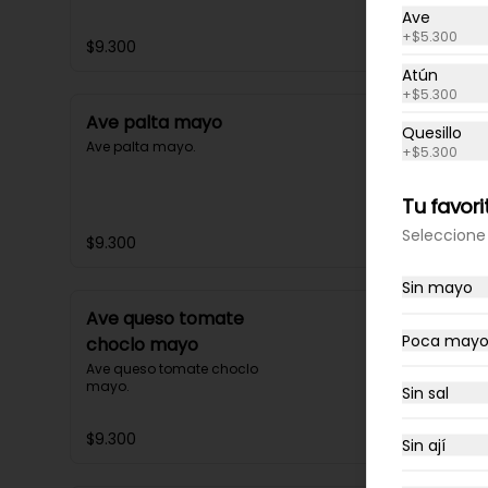
Ave
+
$5.300
$9.300
Atún
+
$5.300
Ave palta mayo
Quesillo
Ave palta mayo.
+
$5.300
Tu favori
Seleccione 
$9.300
Sin mayo
Ave queso tomate
Poca may
choclo mayo
Ave queso tomate choclo 
mayo.
Sin sal
$9.300
Sin ají