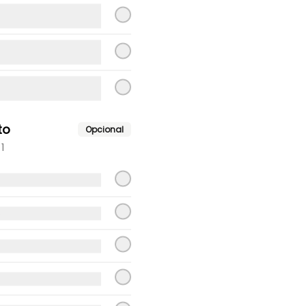
$9.300
Ave pimiento mayo
Ave pimiento mayo.
to
Opcional
1
$9.200
Ave solo
o
Ave
$8.900