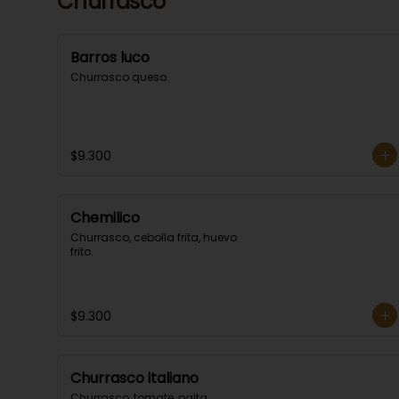
Churrasco
Barros luco
Churrasco queso.
$9.300
Chemilico
Churrasco, cebolla frita, huevo 
frito.
$9.300
Churrasco italiano
Churrasco, tomate, palta, 