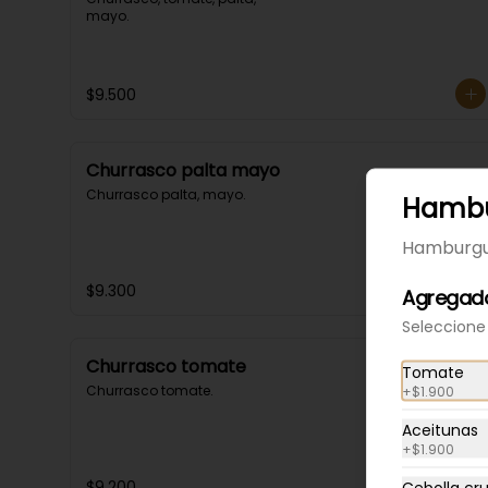
mayo.
$9.500
Churrasco palta mayo
Churrasco palta, mayo.
Hamb
Hamburgu
$9.300
Agregado
Seleccione
Churrasco tomate
Tomate
Churrasco tomate.
+
$1.900
Aceitunas
+
$1.900
$9.200
Cebolla cr