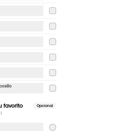
Lomo queso tocino
Lomito, queso, tocino.
$9.300
Lomo tomate
Lomito, tomate.
osillo
$9.200
 favorito
Opcional
1
Lomo tomate poroto
verde mayo