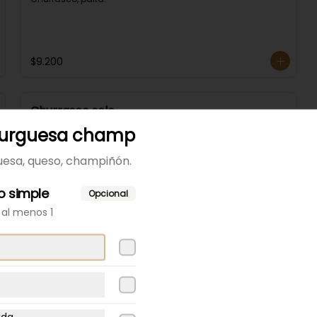
$9.200
Churrasco solo
Churrasco.
urguesa champ
esa, queso, champiñón.
$9.000
 simple
Opcional
 al menos 1
Churrasco tomate
mayo
Churrasco tomate, mayo.
$9.200
uda