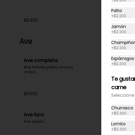
Palta
+
$2.200
$9.300
Jamón
+
$2.200
Ave
Champiño
+
$2.200
Espárragos
Ave completa
+
$2.200
Ave, tomate, palta, chucrut 
,mayo.
Te gusta
carne
$9.500
Seleccione 
Churrasco
+
$5.300
Ave luco
Ave, queso.
Lomito
+
$5.300