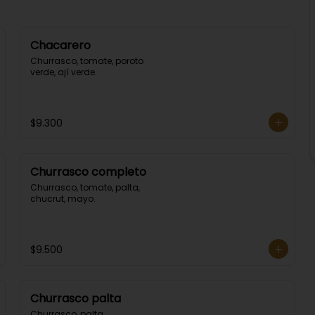
Chacarero
Churrasco, tomate, poroto 
verde, ají verde.
$9.300
Churrasco completo
Churrasco, tomate, palta, 
chucrut, mayo.
$9.500
Churrasco palta
Churrasco, palta.