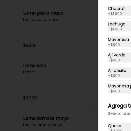
Chucrut
Lomo palta mayo
+
$1.900
Lomito, palta, mayo.
Lechuga
+
$1.900
Mayonesa
+
$900
$9.300
Ají verde
+
$900
Lomo solo
Ají posillo
Lomito.
+
$900
Mayonesa p
+
$900
$8.900
Agrega tu
Seleccione 
Lomo tomate mayo
Lomito, tomate, mayo.
Queso
+
$2.200