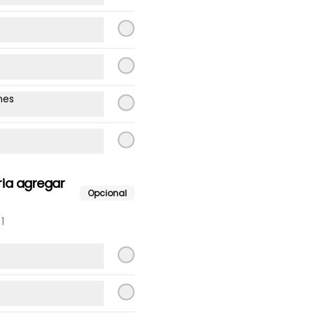
Lomito, tomate, poroto verde, 
mayo.
$9.300
nes
Ave italiano
Ave, tomate, palta, mayo.
ria agregar
Opcional
$9.300
1
Ave palta
Ave palta.