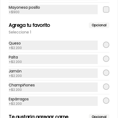
Mayonesa posillo
$9.900
+
$900
Agrega tu favorito
Opcional
Hamburguesa
Seleccione 1
motosandwich
Hamburguesa, tocino, poroto verde, 
Queso
palta, tomate, pepinillo, mayo.
+
$2.200
Palta
$9.500
+
$2.200
Jamón
+
$2.200
Hamburguesa palta mayo
Hamburguesa, palta, mayo.
Champiñones
+
$2.200
Espárragos
+
$2.200
$9.500
Te gustaria agregar carne
Opcional