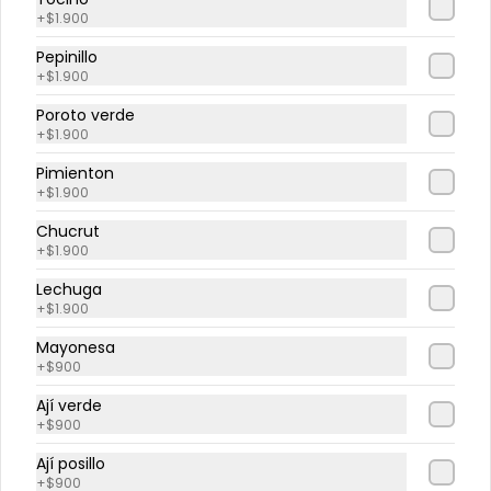
+
$1.900
Hamburguesa grosso
Hamburguesa, tocino, jamón, 
Pepinillo
queso, tomate.
+
$1.900
Poroto verde
+
$1.900
$9.500
Pimienton
+
$1.900
Hamburguesa italiana
Chucrut
Hamburguesa, tomate, palta, 
+
$1.900
mayo.
Lechuga
+
$1.900
$9.500
Mayonesa
+
$900
Ají verde
Hamburguesa
+
$900
motoburguer
Ají posillo
Hamburguesa, queso, tocino, 
+
$900
lechuga, tomate, pepinillo, mayo.