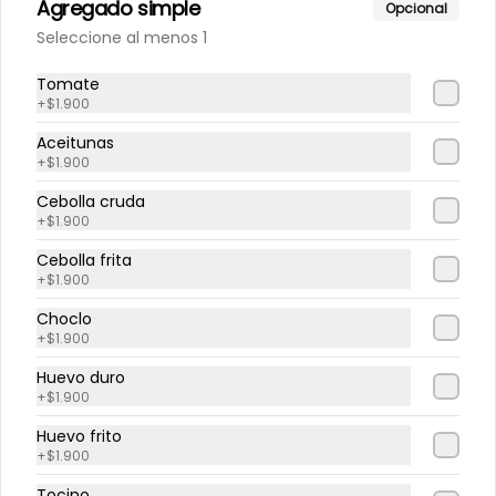
Agregado simple
Opcional
Seleccione al menos 1
$9.800
Tomate
+
$1.900
Hamburguesa cross
Aceitunas
Hamburguesa, queso, tomate, 
+
$1.900
pepinillo, cebolla cruda, mayo, 
kétchup.
Cebolla cruda
+
$1.900
$9.500
Cebolla frita
+
$1.900
Choclo
Hamburguesa express
+
$1.900
Hamburguesa, queso, tocino.
Huevo duro
+
$1.900
Huevo frito
$9.500
+
$1.900
Tocino