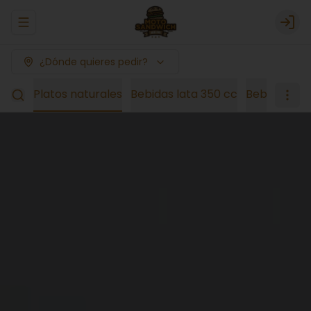
Abrir menu de navegación
Logi
¿Dónde quieres pedir?
esas
Platos naturales
Bebidas lata 350 cc
Bebidas 1,5 l