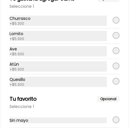
Seleccione 1
Hamburguesa queso
Hamburguesa, queso.
Churrasco
+
$5.300
Lomito
+
$5.300
$9.500
Ave
+
$5.300
Hamburguesa rally
Atún
Hamburguesa, cebolla frita, tomate, 
+
$5.300
mayo, aceitunas.
Quesillo
+
$5.300
$9.500
Tu favorito
Opcional
Seleccione 1
Hamburguesa sola
Hamburguesa
Sin mayo