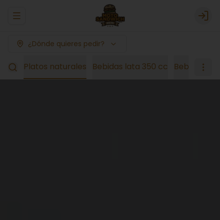
Abrir menu de navegación
Logi
¿Dónde quieres pedir?
esas
Platos naturales
Bebidas lata 350 cc
Bebidas 1,5 l