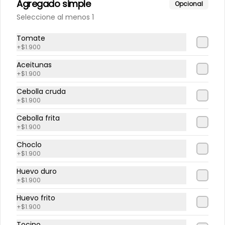
Agregado simple
Opcional
Seleccione al menos 1
$9.800
Tomate
+
$1.900
Hamburguesa cross
Aceitunas
Hamburguesa, queso, tomate, 
+
$1.900
pepinillo, cebolla cruda, mayo, 
kétchup.
Cebolla cruda
+
$1.900
$9.500
Cebolla frita
+
$1.900
Choclo
Hamburguesa express
+
$1.900
Hamburguesa, queso, tocino.
Huevo duro
+
$1.900
Huevo frito
$9.500
+
$1.900
Tocino